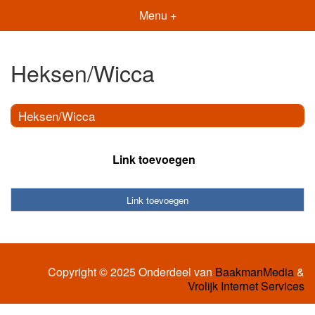
Menu +
Heksen/Wicca
Heksen/Wicca
Link toevoegen
Link toevoegen
Copyright © 2025 Onderdeel van
BaakmanMedia
&
Vrolijk Internet Services