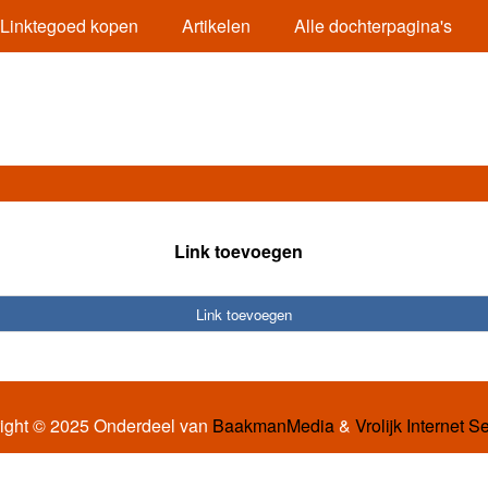
Linktegoed kopen
Artikelen
Alle dochterpagina's
Link toevoegen
Link toevoegen
ight © 2025 Onderdeel van
BaakmanMedia
&
Vrolijk Internet S